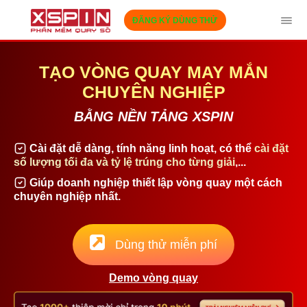
ĐĂNG KÝ DÙNG THỬ
Tog
navi
TẠO VÒNG QUAY MAY MẮN
CHUYÊN NGHIỆP
BẰNG NỀN TẢNG XSPIN
Cài đặt dễ dàng, tính năng linh hoạt, có thể
cài đặt
số lượng tối đa và tỷ lệ trúng cho từng giải
,...
Giúp doanh nghiệp thiết lập vòng quay một cách
chuyên nghiệp nhất.
Dùng thử miễn phí
Demo vòng quay